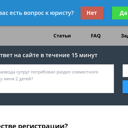
жданскому праву
Получите консул
вас есть вопрос к юристу?
Нет
Да
бес
Статьи
FAQ
За
вет на сайте в течение 15 минут
естве регистрации?