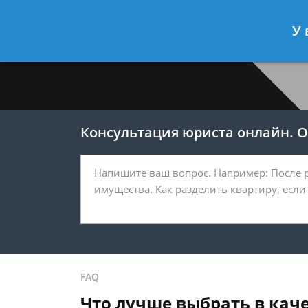
Меркушев Виктор
- Юрист по гра
У 
Спросить юриста
Консультация юриста онлайн. От
FAQ
Что лучше выбрать в кач