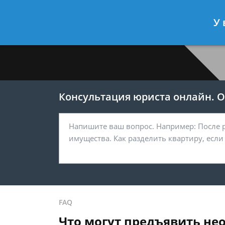
Меркушев Виктор
- Юрист по гра
У 
Спросить юриста
Консультация юриста онлайн. От
FAQ
Что могут предъявить не