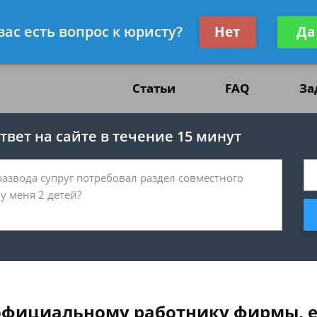
жданскому праву
Получите консул
вас есть вопрос к юристу?
Нет
Да
бес
Статьи
FAQ
За
вет на сайте в течение 15 минут
официальному работнику фирмы, е