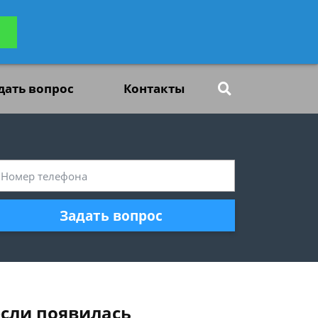
ьтацию
Задать вопрос
платно
дать вопрос
Контакты
Задать вопрос
сли появилась