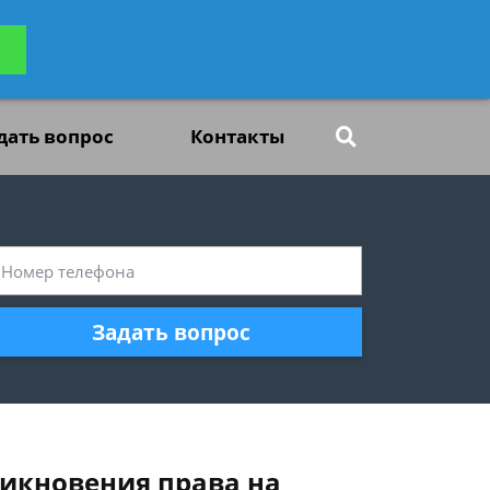
ьтацию
Задать вопрос
платно
дать вопрос
Контакты
Задать вопрос
никновения права на