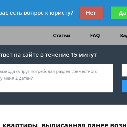
жданскому праву
Получите консул
вас есть вопрос к юристу?
Нет
Да
бес
Статьи
FAQ
За
вет на сайте в течение 15 минут
 квартиры, выписанная ранее воз