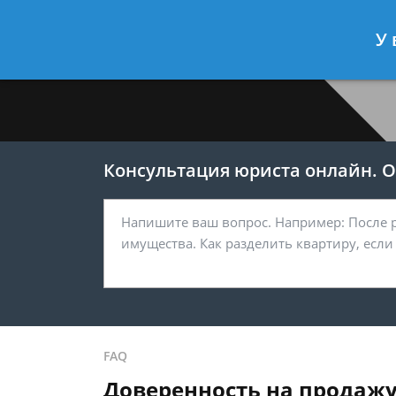
Меркушев Виктор
- Юрист по гра
У 
Спросить юриста
Консультация юриста онлайн. От
FAQ
Доверенность на продажу