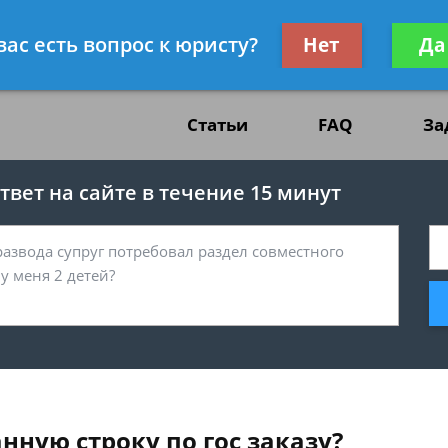
жданскому праву
Получите консул
вас есть вопрос к юристу?
Нет
Да
бес
Статьи
FAQ
За
вет на сайте в течение 15 минут
нную строку по гос заказу?