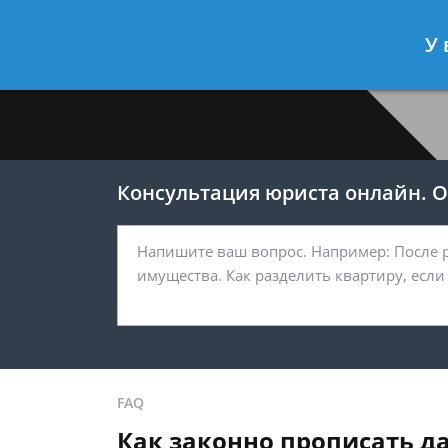
Меркушев Виктор
- Юрист по гра
У 
Спросить юриста
Консультация юриста онлайн. От
FAQ
Как законно прописать да