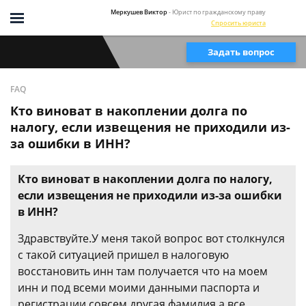
Меркушев Виктор
- Юрист по гражданскому праву
Спросить юриста
Задать вопрос
FAQ
Кто виноват в накоплении долга по
налогу, если извещения не приходили из-
за ошибки в ИНН?
Кто виноват в накоплении долга по налогу,
если извещения не приходили из-за ошибки
в ИНН?
Здравствуйте.У меня такой вопрос вот столкнулся
с такой ситуацией пришел в налоговую
восстановить инн там получается что на моем
инн и под всеми моими данными паспорта и
регистрации совсем другая фамилия а все