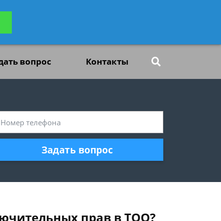
ьтацию
Задать вопрос
платно
дать вопрос
Контакты
Задать вопрос
лючительных прав в ТОО?