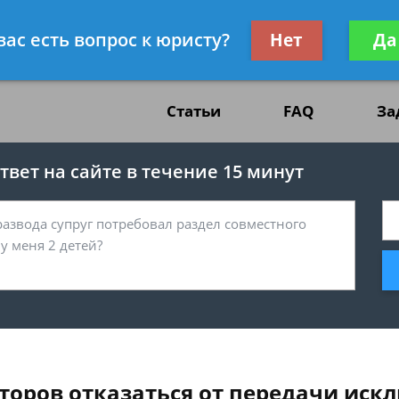
жданскому праву
Получите консул
вас есть вопрос к юристу?
Нет
Да
бес
Статьи
FAQ
За
вет на сайте в течение 15 минут
торов отказаться от передачи иск