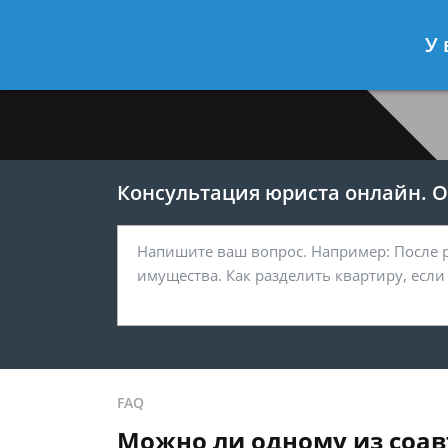
Меркушев Виктор
- Юрист по гра
У 
Спросить юриста
Консультация юриста онлайн. От
FAQ
Можно ли одному из соав