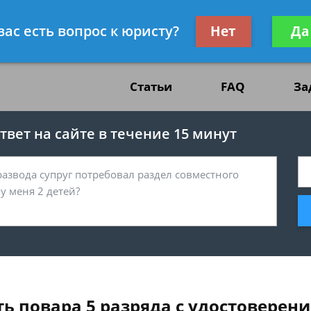
жданскому праву
Получите консул
вас есть вопрос к юристу?
Нет
Да
бес
Статьи
FAQ
За
вет на сайте в течение 15 минут
ь повара 5 разряда с удостовере