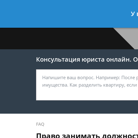
Меркушев Виктор
- Юрист по гра
У 
Спросить юриста
Консультация юриста онлайн. От
FAQ
Право занимать должност