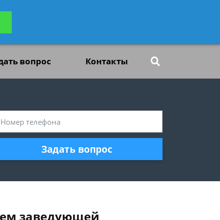
ьтацию
Задать вопрос
платно
дать вопрос
Контакты
Задать вопрос
нием заведующей