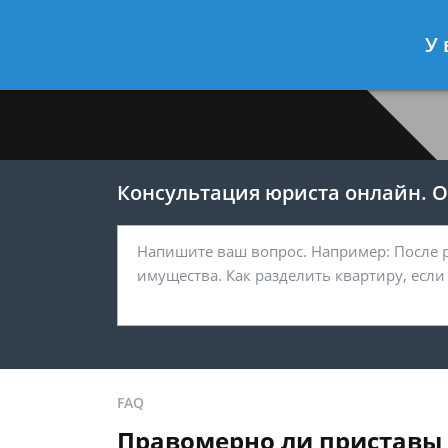
Меркушев Виктор
- Юрист по гра
У 
Спросить юриста
Консультация юриста онлайн. От
FAQ
Правомерно ли приставы 