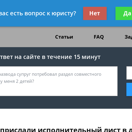
жданскому праву
Получите консул
вас есть вопрос к юристу?
Нет
Да
бес
Статьи
FAQ
За
вет на сайте в течение 15 минут
прислали исполнительный лист в 