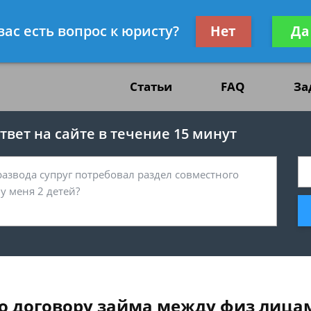
жданскому праву
Получите консул
вас есть вопрос к юристу?
Нет
Да
бес
Статьи
FAQ
За
вет на сайте в течение 15 минут
по договору займа между физ лица