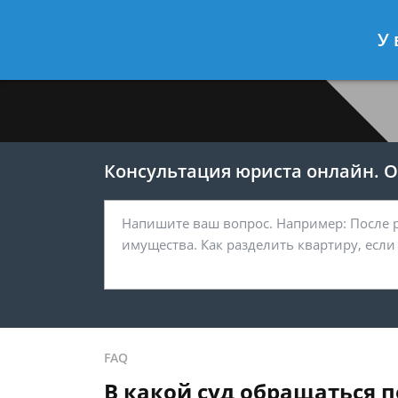
Меркушев Виктор
- Юрист по гра
У 
Спросить юриста
Консультация юриста онлайн. От
FAQ
В какой суд обращаться 